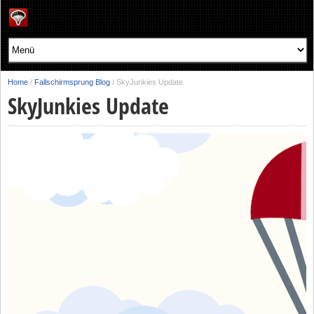
Home
/
Fallschirmsprung Blog
/
SkyJunkies Update
SkyJunkies Update