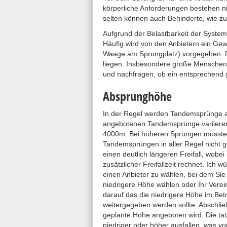
körperliche Anforderungen bestehen nic
selten können auch Behinderte, wie 
Aufgrund der Belastbarkeit der System
Häufig wird von den Anbietern ein Gewi
Waage am Sprungplatz) vorgegeben. D
liegen. Insbesondere große Menschen
und nachfragen, ob ein entsprechend 
Absprunghöhe
In der Regel werden Tandemsprünge a
angebotenen Tandemsprünge variieren
4000m. Bei höheren Sprüngen müsste e
Tandemsprüngen in aller Regel nicht g
einen deutlich längeren Freifall, wo
zusätzlicher Freifallzeit rechnet. Ich
einen Anbieter zu wählen, bei dem Si
niedrigere Höhe wählen oder Ihr Verein
darauf das die niedrigere Höhe im Betri
weitergegeben werden sollte. Abschlie
geplante Höhe angeboten wird. Die ta
niedriger oder höher ausfallen, was v