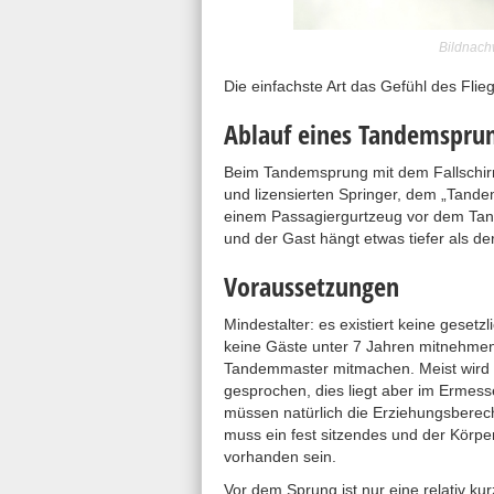
Bildnach
Die einfachste Art das Gefühl des Fli
Ablauf eines Tandemspru
Beim Tandemsprung mit dem Fallschirm
und lizensierten Springer, dem „Tand
einem Passagiergurtzeug vor dem Tande
und der Gast hängt etwas tiefer als d
Voraussetzungen
Mindestalter: es existiert keine geset
keine Gäste unter 7 Jahren mitnehmen
Tandemmaster mitmachen. Meist wird 
gesprochen, dies liegt aber im Ermess
müssen natürlich die Erziehungsbere
muss ein fest sitzendes und der Kör
vorhanden sein.
Vor dem Sprung ist nur eine relativ ku