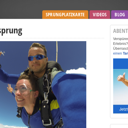
SPRUNGPLATZKARTE
VIDEOS
BLOG
sprung
ABENT
Verspüren
Erlebnis
Überrasc
einen
Ta