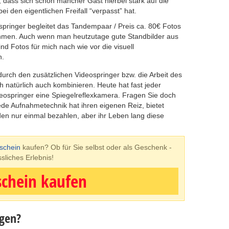
n, dass sich schon mancher Gast hierbei stark auf die
i den eigentlichen Freifall “verpasst” hat.
springer begleitet das Tandempaar / Preis ca. 80€ Fotos
nahmen. Auch wenn man heutzutage gute Standbilder aus
nd Fotos für mich nach wie vor die visuell
n.
durch den zusätzlichen Videospringer bzw. die Arbeit des
ch natürlich auch kombinieren. Heute hat fast jeder
springer eine Spiegelreflexkamera. Fragen Sie doch
de Aufnahmetechnik hat ihren eigenen Reiz, bietet
n nur einmal bezahlen, aber ihr Leben lang diese
schein
kaufen?
Ob für Sie selbst oder als Geschenk -
sliches Erlebnis!
schein kaufen
gen?