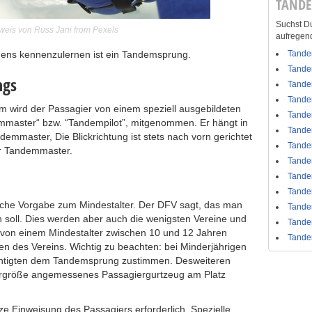
TAND
Suchst Du
weis von Russ Jani from Pexels
aufregen
egens kennenzulernen ist ein Tandemsprung.
Tande
Tande
ngs
Tande
Tande
 wird der Passagier von einem speziell ausgebildeten
Tande
emmaster“ bzw. “Tandempilot”, mitgenommen. Er hängt in
Tande
mmaster, Die Blickrichtung ist stets nach vorn gerichtet
Tande
er Tandemmaster.
Tande
Tande
Tande
zliche Vorgabe zum Mindestalter. Der DFV sagt, das man
Tande
 soll. Dies werden aber auch die wenigsten Vereine und
Tande
von einem Mindestalter zwischen 10 und 12 Jahren
Tande
en des Vereins. Wichtig zu beachten: bei Minderjährigen
chtigten dem Tandemsprung zustimmen. Desweiteren
pergröße angemessenes Passagiergurtzeug am Platz
rze Einweisung des Passagiers erforderlich. Spezielle