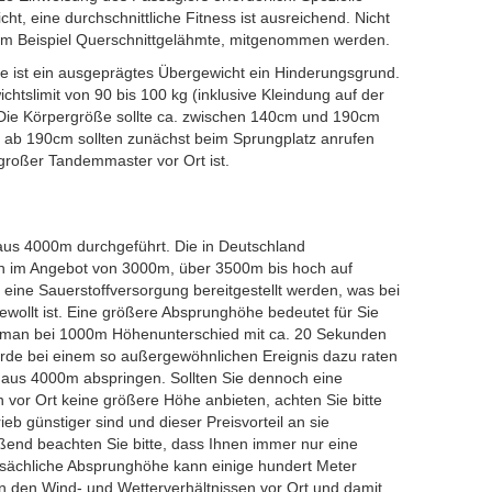
ht, eine durchschnittliche Fitness ist ausreichend. Nicht
zum Beispiel Querschnittgelähmte, mitgenommen werden.
e ist ein ausgeprägtes Übergewicht ein Hinderungsgrund.
chtslimit von 90 bis 100 kg (inklusive Kleindung auf der
ie Körpergröße sollte ca. zwischen 140cm und 190cm
 ab 190cm sollten zunächst beim Sprungplatz anrufen
großer Tandemmaster vor Ort ist.
us 4000m durchgeführt. Die in Deutschland
 im Angebot von 3000m, über 3500m bis hoch auf
ine Sauerstoffversorgung bereitgestellt werden, was bei
ewollt ist. Eine größere Absprunghöhe bedeutet für Sie
bei man bei 1000m Höhenunterschied mit ca. 20 Sekunden
 würde bei einem so außergewöhnlichen Ereignis dazu raten
e aus 4000m abspringen. Sollten Sie dennoch eine
 vor Ort keine größere Höhe anbieten, achten Sie bitte
eb günstiger sind und dieser Preisvorteil an sie
ßend beachten Sie bitte, dass Ihnen immer nur eine
tsächliche Absprunghöhe kann einige hundert Meter
on den Wind- und Wetterverhältnissen vor Ort und damit